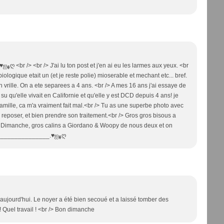
ologique etait un (et je reste polie) mioserable et mechant etc... bref.
en vrille. On a ete separees a 4 ans. <br /> A mes 16 ans j'ai essaye de
su qu'elle vivait en Californie et qu'elle y est DCD depuis 4 ans! je
amille, ca m'a vraiment fait mal.<br /> Tu as une superbe photo avec
 reposer, et bien prendre son traitement.<br /> Gros gros bisous a
on Dimanche, gros calins a Giordano & Woopy de nous deux et on
t'aime.<br /> <br /> ஐﻬღ___________________________________.♥ஐﻬღ
aujourd'hui. Le noyer a été bien secoué et a laissé tomber des
 Quel travail ! <br /> Bon dimanche