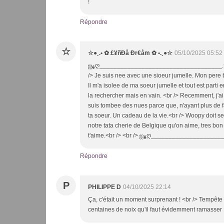
!
Répondre
☆
☆●¸.• ✿ £¥ñĐå Đr€åm ✿ •.¸●☆
05/10/2025 05:52
ஐﻬღ___________________________________.♥ஐﻬღ <br /> <br /> J'ai lu ton post et j'en ai eu les larmes aux yeux. <br
/> Je suis nee avec une sioeur jumelle. Mon pere bi
Il m'a isolee de ma soeur jumelle et tout est parti 
la rechercher mais en vain. <br /> Recemment, j'ai 
suis tombee des nues parce que, n'ayant plus de f
ta soeur. Un cadeau de la vie.<br /> Woopy doit se
notre tata cherie de Belgique qu'on aime, tres b
Répondre
P
PHILIPPE D
04/10/2025 22:14
Ça, c'était un moment surprenant ! <br /> Tempête 
centaines de noix qu'il faut évidemment ramasser !