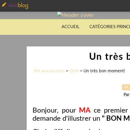
ACCUEIL
CATÉGORIES PRINC
Un très
Pré aux sources
>
Défis
>
Un très bon moment!
04.
Par
Bonjour, pour
MA
ce premier
demande d'illustrer un
" BON 