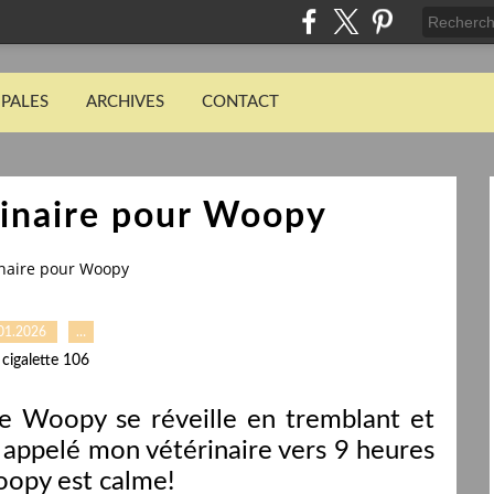
IPALES
ARCHIVES
CONTACT
rinaire pour Woopy
rinaire pour Woopy
01.2026
…
 cigalette 106
ue Woopy se réveille en tremblant et
i appelé mon vétérinaire vers 9 heures
oopy est calme!