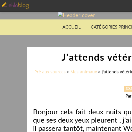
ACCUEIL
CATÉGORIES PRINC
J'attends vété
Pré aux sources
>
Mes animaux
>
J'attends vété
02.
Par
Bonjour cela fait deux nuits q
que ses deux yeux pleurent , j'a
il passera tantôt, maintenant W