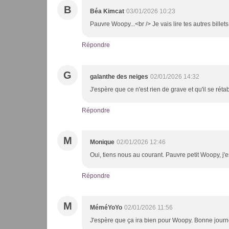
B
Béa Kimcat
03/01/2026 10:23
Pauvre Woopy...<br /> Je vais lire tes autres billets
Répondre
G
galanthe des neiges
02/01/2026 14:32
J'espère que ce n'est rien de grave et qu'il se rétabl
Répondre
M
Monique
02/01/2026 12:46
Oui, tiens nous au courant. Pauvre petit Woopy, j'e
Répondre
M
MéméYoYo
02/01/2026 11:56
J'espère que ça ira bien pour Woopy. Bonne journ