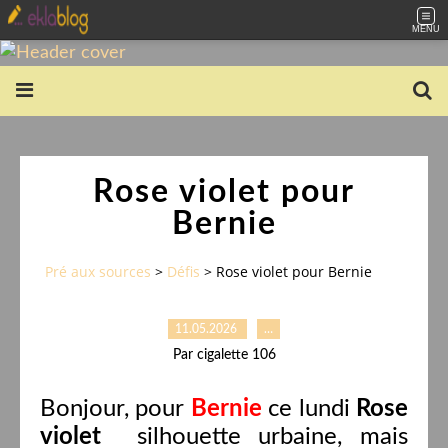
MENU
Rose violet pour
Bernie
Pré aux sources
>
Défis
>
Rose violet pour Bernie
11.05.2026
…
Par cigalette 106
Bonjour, pour
Bernie
ce lundi
Rose
violet
silhouette urbaine, mais