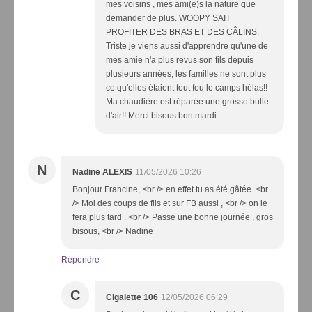
mes voisins , mes ami(e)s la nature que
demander de plus. WOOPY SAIT
PROFITER DES BRAS ET DES CÂLINS.
Triste je viens aussi d'apprendre qu'une de
mes amie n'a plus revus son fils depuis
plusieurs années, les familles ne sont plus
ce qu'elles étaient tout fou le camps hélas!!
Ma chaudière est réparée une grosse bulle
d'air!! Merci bisous bon mardi
N
Nadine ALEXIS
11/05/2026 10:26
Bonjour Francine, <br /> en effet tu as été gâtée. <br
/> Moi des coups de fils et sur FB aussi , <br /> on le
fera plus tard . <br /> Passe une bonne journée , gros
bisous, <br /> Nadine
Répondre
C
Cigalette 106
12/05/2026 06:29