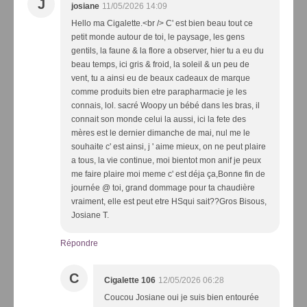
J
josiane
11/05/2026 14:09
Hello ma Cigalette.<br /> C' est bien beau tout ce
petit monde autour de toi, le paysage, les gens
gentils, la faune & la flore a observer, hier tu a eu du
beau temps, ici gris & froid, la soleil & un peu de
vent, tu a ainsi eu de beaux cadeaux de marque
comme produits bien etre parapharmacie je les
connais, lol. sacré Woopy un bébé dans les bras, il
connait son monde celui la aussi, ici la fete des
mères est le dernier dimanche de mai, nul me le
souhaite c' est ainsi, j ' aime mieux, on ne peut plaire
a tous, la vie continue, moi bientot mon anif je peux
me faire plaire moi meme c' est déja ça,Bonne fin de
journée @ toi, grand dommage pour ta chaudière
vraiment, elle est peut etre HSqui sait??Gros Bisous,
Josiane T.
Répondre
C
Cigalette 106
12/05/2026 06:28
Coucou Josiane oui je suis bien entourée