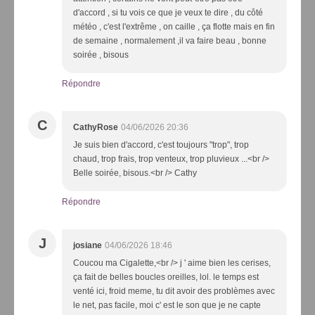
d'accord , si tu vois ce que je veux te dire , du côté
météo , c'est l'extrême , on caille , ça flotte mais en fin
de semaine , normalement ,il va faire beau , bonne
soirée , bisous
Répondre
C
CathyRose
04/06/2026 20:36
Je suis bien d'accord, c'est toujours "trop", trop
chaud, trop frais, trop venteux, trop pluvieux ...<br />
Belle soirée, bisous.<br /> Cathy
Répondre
J
josiane
04/06/2026 18:46
Coucou ma Cigalette,<br /> j ' aime bien les cerises,
ça fait de belles boucles oreilles, lol. le temps est
venté ici, froid meme, tu dit avoir des problèmes avec
le net, pas facile, moi c' est le son que je ne capte