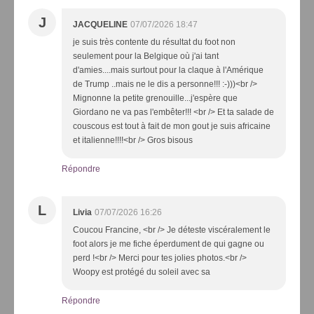
J
JACQUELINE
07/07/2026 18:47
je suis très contente du résultat du foot non
seulement pour la Belgique où j'ai tant
d'amies....mais surtout pour la claque à l'Amérique
de Trump ..mais ne le dis a personne!!! :-)))<br />
Mignonne la petite grenouille...j'espère que
Giordano ne va pas l'embêter!!! <br /> Et ta salade de
couscous est tout à fait de mon gout je suis africaine
et italienne!!!!<br /> Gros bisous
Répondre
L
Livia
07/07/2026 16:26
Coucou Francine, <br /> Je déteste viscéralement le
foot alors je me fiche éperdument de qui gagne ou
perd !<br /> Merci pour tes jolies photos.<br />
Woopy est protégé du soleil avec sa
Répondre