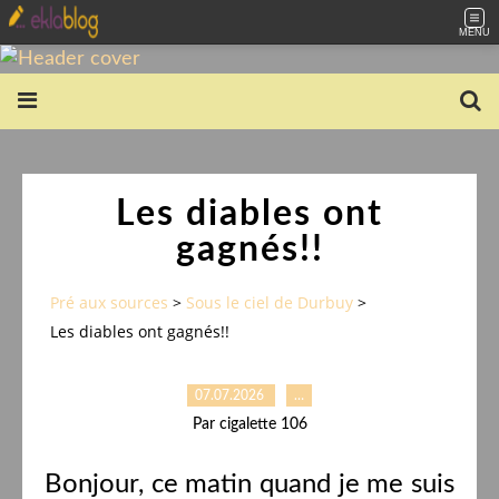
MENU
Les diables ont
gagnés!!
Pré aux sources
>
Sous le ciel de Durbuy
>
Les diables ont gagnés!!
07.07.2026
…
Par cigalette 106
Bonjour, ce matin quand je me suis