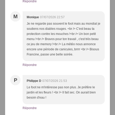
Répondre
M
Monique
07/07/2026 22:57
Je ne regarde pas souvent le foot mais au mondial je
soutiens nos diables rouges. <br /> C'est beau ta
protection contre les mouches !<br /> Un bon petit
menu !<br /> Bravos pour ton travail , c'est très beau
ce jeu de memory !<br /> La météo nous annonce
encore une période de canicules, brrrr <br /> Bisous
Francine, passe une belle soirée.
Répondre
P
Philippe D
07/07/2026 21:53
Le foot ne m'intéresse pas non plus. Je préfère le
jardin et les fleurs ! <br /> Il fait sec. On aurait bien
besoin d'eau !
Répondre