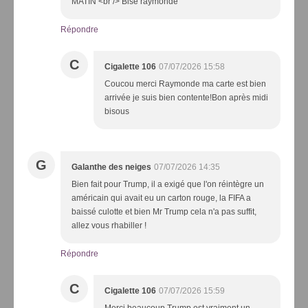
MATIN <br /> Bise raymonde
Répondre
C
Cigalette 106
07/07/2026 15:58
Coucou merci Raymonde ma carte est bien
arrivée je suis bien contente!Bon après midi
bisous
G
Galanthe des neiges
07/07/2026 14:35
Bien fait pour Trump, il a exigé que l'on réintègre un
américain qui avait eu un carton rouge, la FIFA a
baissé culotte et bien Mr Trump cela n'a pas suffit,
allez vous rhabiller !
Répondre
C
Cigalette 106
07/07/2026 15:59
Merci beaucoup Trump est vraiment un