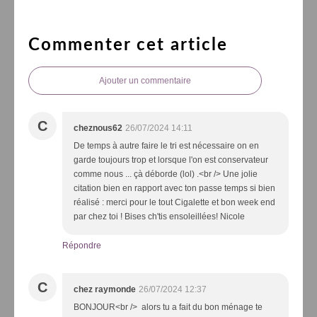
Commenter cet article
Ajouter un commentaire
C
cheznous62
26/07/2024 14:11
De temps à autre faire le tri est nécessaire on en
garde toujours trop et lorsque l'on est conservateur
comme nous ... çà déborde (lol) .<br /> Une jolie
citation bien en rapport avec ton passe temps si bien
réalisé : merci pour le tout Cigalette et bon week end
par chez toi ! Bises ch'tis ensoleillées! Nicole
Répondre
C
chez raymonde
26/07/2024 12:37
BONJOUR<br /> alors tu a fait du bon ménage te