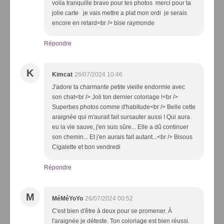
voila tranquille bravo pour tes photos merci pour ta
jolie carte je vais mettre a plat mon ordi je serais
encore en retard<br /> bise raymonde
Répondre
K
Kimcat
26/07/2024 10:46
J'adore ta charmante petite vieille endormie avec
son chat<br /> Joli ton dernier coloriage !<br />
Superbes photos comme d'habitude<br /> Belle cette
araignée qui m'aurait fait sursauter aussi ! Qui aura
eu la vie sauve, j'en suis sûre... Elle a dû continuer
son chemin... Et j'en aurais fait autant...<br /> Bisous
Cigalette et bon vendredi
Répondre
M
MéMéYoYo
26/07/2024 00:52
C'est bien d'être à deux pour se promener. À
l'araignée je déteste. Ton coloriage est bien réussi.