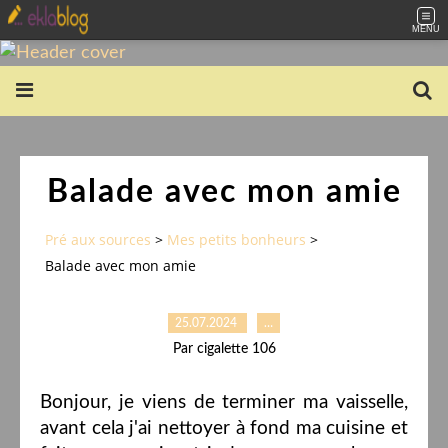
MENU
Balade avec mon amie
Pré aux sources
>
Mes petits bonheurs
>
Balade avec mon amie
25.07.2024
…
Par cigalette 106
Bonjour, je viens de terminer ma vaisselle,
avant cela j'ai nettoyer à fond ma cuisine et