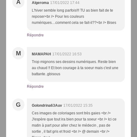
A
Algeroma
17/01/2022 17:44
L'hiver semble long parfois!!! TU as bien fait de te
reposer<br /> Pour les couleurs
numériques....comment cela se fait-il??<br /> Bises
Répondre
M
MAMAPAH
17/01/2022 16:53
Trop mignons ses dessins numériques. Reste bien
au chaud !! Et bon courage à ta soeur mais c'est une
battante..gbisous
Répondre
G
Golondrina63Auv
17/01/2022 15:35
Ces images de coloriages sont très gaies <br />
J'espère que tout ira bien pour ta soeur <br /> Ici ce
matin à part pour aller chez le médecin , pas de
sortie , il fait gris et froid <br /> @ demain <br />