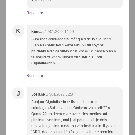
Bises <br />
Répondre
K
Kimcat
17/01/2022 14:09
Superbes coloriages numériques de ta fille.<br />
Bien au chaud tes 4 Pattes<br /> Oui soyons
prudents avec ce vilain virus.<br /> On pense bien à
ta soeurette.<br /> Bisous frisquets du lundi
Cigalette<br />
Répondre
J
Josiane
17/01/2022 12:37
Bonjour Cigalette.<br /> Ils sont beaux ces
coloriages,Soit disant cet Omicron va partir?? a
Quand?? on devra vivre avec , les médias ont
plusieurs versions, moi j ' ai peur aussi je dois
recevoir injection moderna vendredi matin, il y a de l
' ARN dedans, mari l ' a fait jeudi soir une première