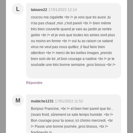
L
lalouve22
17/01/2022 12:14
coucou ma cigalette <br /> je vois que toi aussi ,tu
n'as pas chaud ,moi ,c'est pareil <br /> bien méme
trés bien couverte quand je vais au jardin je rentre
gelée <br /> et je vois que toutes les amies sont plus
ou moins en forme <br /> oui tu as raison ce satané
virus ne veut pas nous quittez ,il faut faire bien
attention <br /> merci de tes belles images ,prends
bien soin de toi ,et bon courage a nadine <br /> je te
souhaite une trés bonne semaine ,gros bisous <br />
Répondre
M
mabiche1231
17/01/2022 11:52
Bonjour Francine, <br /> et bien hier pareil que toi ,
j'avais froid, sûrement ce sale temps humide. <br />
Bon courage pour ta soeur, ici chimio mercredi. <br
/> Passe une bonne journée, gros bisous, <br />
Nadine<br />