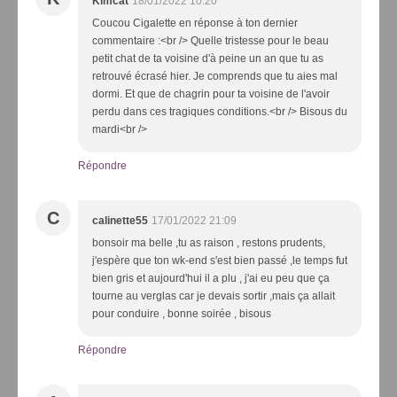
Kimcat
18/01/2022 10:20
Coucou Cigalette en réponse à ton dernier
commentaire :<br /> Quelle tristesse pour le beau
petit chat de ta voisine d'à peine un an que tu as
retrouvé écrasé hier. Je comprends que tu aies mal
dormi. Et que de chagrin pour ta voisine de l'avoir
perdu dans ces tragiques conditions.<br /> Bisous du
mardi<br />
Répondre
C
calinette55
17/01/2022 21:09
bonsoir ma belle ,tu as raison , restons prudents,
j'espère que ton wk-end s'est bien passé ,le temps fut
bien gris et aujourd'hui il a plu , j'ai eu peu que ça
tourne au verglas car je devais sortir ,mais ça allait
pour conduire , bonne soirée , bisous
Répondre