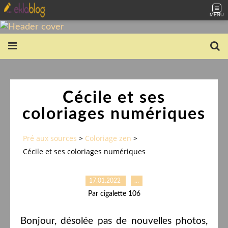
MENU
Cécile et ses
coloriages numériques
Pré aux sources
>
Coloriage zen
>
Cécile et ses coloriages numériques
17.01.2022
…
Par cigalette 106
Bonjour, désolée pas de nouvelles photos,