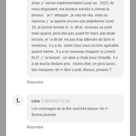
dose, c ' est en expérimentation jusq' au 2023, ils
nous dégoutent, ma docteur est très a cheval la
dessus je l ' attrappe , je vais en réa. voila sa
réponse, j ' ai appelé encore une plateforme covid
19, la bonne femme m ' a dit le novavax va sortir
mais quand, peut etre pas avant fin mars, pas testé
encore, m ' a dit de ne pas trop attendre de faire le
moderna, il y a du soleil chez nous un brin agréable
quand meme , il y a un nouveau magasin a Lorient
KLO , j ' ai besoin un abre a chats pour Grisette, il y
a de tout la dedans prix moins cher, en gros aussi,
des marques,<br /> Bon Lundi, Bisous, josiane T.
Répondre
L
Livia
17/01/2022 12:21
Les coloriages de ta fille sont très beaux.<br />
Bonne journée
Répondre