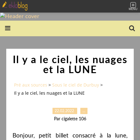
MENU
Il y a le ciel, les nuages
et la LUNE
Pré aux sources
>
Sous le ciel de Durbuy
>
Il y a le ciel, les nuages et la LUNE
22.02.2022
…
Par cigalette 106
Bonjour, petit billet consacré à la lune,