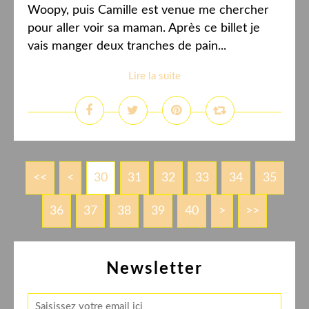
Woopy, puis Camille est venue me chercher
pour aller voir sa maman. Après ce billet je
vais manger deux tranches de pain...
Lire la suite
<<
<
10
20
30
31
32
33
34
35
36
37
38
39
40
50
>
>>
Newsletter