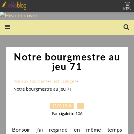
MENU
Notre bourgmestre au
jeu 71
Pré aux sources
>
C'est...Belge
>
Notre bourgmestre au jeu 71
28.03.2018
…
Par cigalette 106
Bonsoir j'ai regardé en même temps