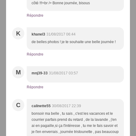
côté !!!<br /> Bonne journée, bisous
Répondre
K
khanel3
31/08/2017 06:44
de belles photos ! je te souhaite une belle journée !
Répondre
M
mnj39-33
31/08/2017 03:57
Répondre
C
calinette55
30/08/2017 22:39
bonsoir ma belle , tu sais , c'est les vacances et le
courrier parfais prend du retard , de la lavande , j'en
ai en pagaille,si ça t'intéresse , tu me le fais savoir et
je t'en enverrais , journée tristounette , pas beaucoup