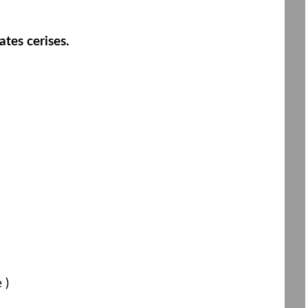
tes cerises.
 )