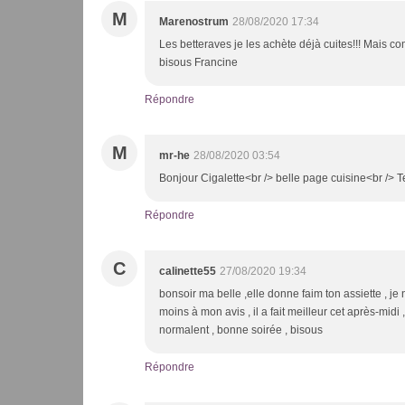
M
Marenostrum
28/08/2020 17:34
Les betteraves je les achète déjà cuites!!! Mais c
bisous Francine
Répondre
M
mr-he
28/08/2020 03:54
Bonjour Cigalette<br /> belle page cuisine<br /> 
Répondre
C
calinette55
27/08/2020 19:34
bonsoir ma belle ,elle donne faim ton assiette , je
moins à mon avis , il a fait meilleur cet après-midi 
normalent , bonne soirée , bisous
Répondre