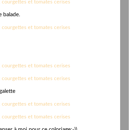
e balade.
galette
penser à moi pour ce coloriage:-))