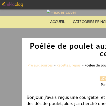
ACCUEIL
CATÉGORIES PRINC
Poêlée de poulet au
c
Pré aux sources
>
Recettes, repas
>
Poêlée de pou
27.
Par
Bonjour, j'avais reçus une courgette, et
des dés de poulet, alors j'ai cherché une