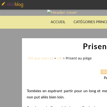
ACCUEIL
CATÉGORIES PRINC
Prisen
Pré aux sources
>
OB
>
Prisent au piège
05.
Pa
Tombées en espérant partir pour un long et merv
non put allés bien loin.