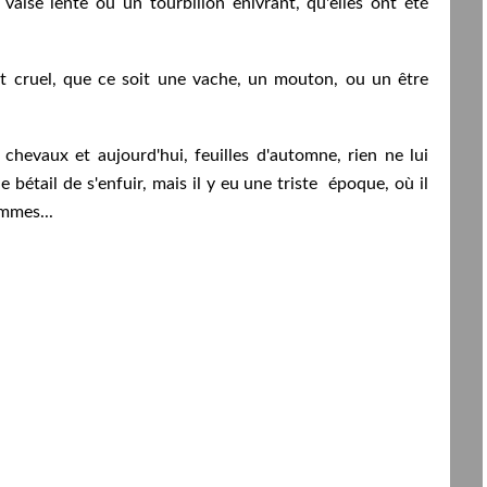
valse lente ou un tourbillon enivrant, qu'elles ont été
it cruel, que ce soit une vache, un mouton, ou un être
e chevaux et aujourd'hui, feuilles d'automne, rien ne lui
e bétail de s'enfuir, mais il y eu une triste époque, où il
ommes...