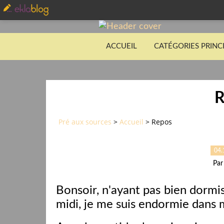
ACCUEIL
CATÉGORIES PRINC
R
Pré aux sources
>
Accueil
>
Repos
04.
Par
Bonsoir, n'ayant pas bien dormis 
midi, je me suis endormie dans 