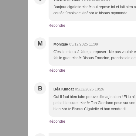
Bonjour cigalette <br /> oui repose toi et fait bien
coutée 9mois de kiné<br /> bisous raymonde
Répondre
M
Monique
05/12/2025 11:09
C'est le mieux à faire, te reposer . Ne pas vouloir en
fait le guet .<br /> Bisous Francine, prends soin de 
Répondre
B
Béa Kimcat
05/12/2025 10:26
Oui Il faut bien faire preuve d'imagination ! Et tu 
petite blessure...<br /> Ton Giordano pose sur son
bien.<br /> Bisous Cigalette et bon vendredi
Répondre