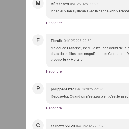
M
MéméYoYo
05/12/2025 00:30
Ingénieux ton système avec ta canne.<br /> Repose
Répondre
F
Floralie
04/12/2025 23:52
Ma douce Francine,<br /> Je n'ai pas dormi de la n
chats de ta filles sont magnifiques et Giordano et
bisous<br /> Floralie
Répondre
P
philippedester
04/12/2025 22:07
Repose-toi. Quand on n'est pas bien, c'est le mieux
Répondre
C
calinette55120
04/12/2025 21:02