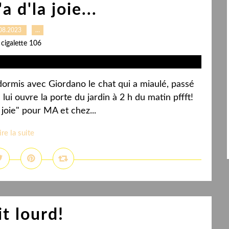
a d'la joie...
08.2023
…
 cigalette 106
dormis avec Giordano le chat qui a miaulé, passé
lui ouvre la porte du jardin à 2 h du matin pffft!
a joie" pour MA et chez...
ire la suite
ait lourd!