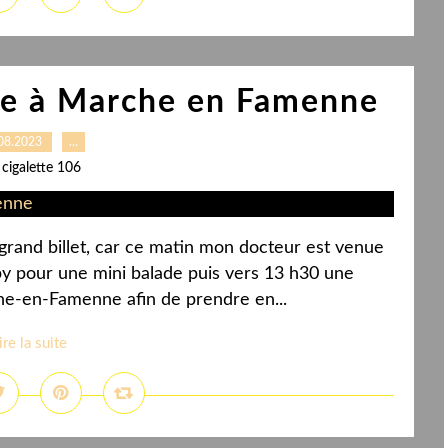
de à Marche en Famenne
08.2023
…
 cigalette 106
grand billet, car ce matin mon docteur est venue
opy pour une mini balade puis vers 13 h30 une
he-en-Famenne afin de prendre en...
ire la suite