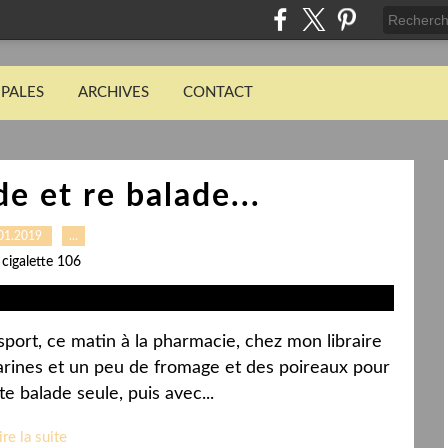
IPALES
ARCHIVES
CONTACT
e et re balade...
01.2019
…
 cigalette 106
u sport, ce matin à la pharmacie, chez mon libraire
ines et un peu de fromage et des poireaux pour
te balade seule, puis avec...
ire la suite