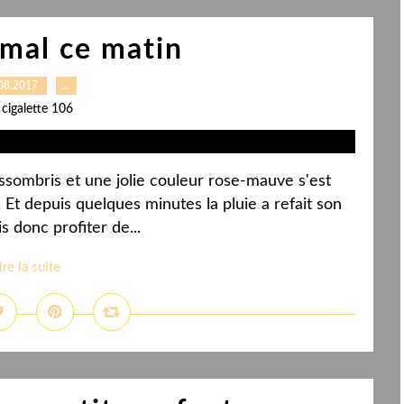
omal ce matin
08.2017
…
 cigalette 106
t assombris et une jolie couleur rose-mauve s'est
 Et depuis quelques minutes la pluie a refait son
is donc profiter de...
ire la suite