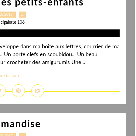
es petits-enfants
08.2017
…
 cigalette 106
nveloppe dans ma boite aux lettres, courrier de ma
e... Un porte clefs en scoubidou... Un beau
our crocheter des amigurumis Une...
ire la suite
rmandise