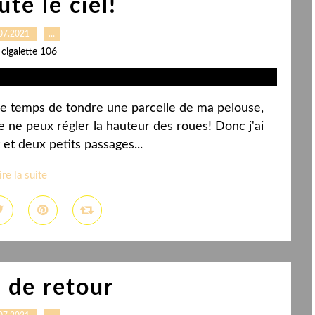
te le ciel!
07.2021
…
 cigalette 106
u le temps de tondre une parcelle de ma pelouse,
 je ne peux régler la hauteur des roues! Donc j'ai
 et deux petits passages...
ire la suite
s de retour