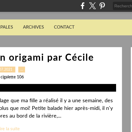
IPALES
ARCHIVES
CONTACT
n origami par Cécile
07.2021
…
 cigalette 106
age que ma fille a réalisé il y a une semaine, des
plus que moi! Petite balade hier après-midi, il n'y
es au bord de la rivière,...
ire la suite