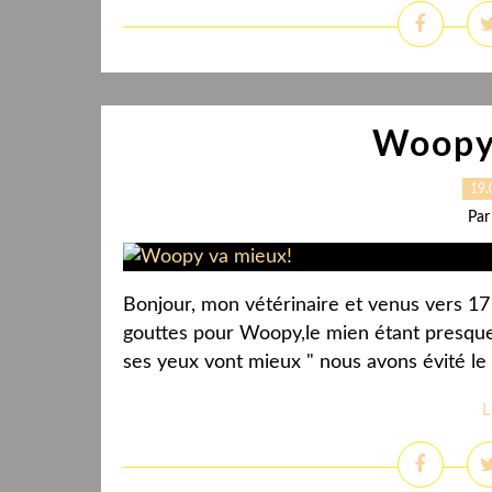
Woopy
19.
Par
Bonjour, mon vétérinaire et venus vers 17
gouttes pour Woopy,le mien étant presque v
ses yeux vont mieux " nous avons évité le pi
L