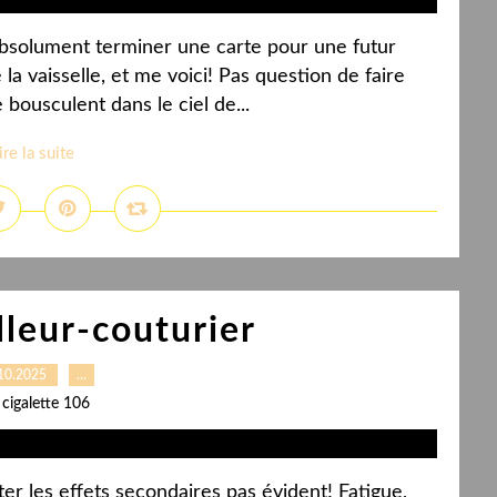
s absolument terminer une carte pour une futur
 la vaisselle, et me voici! Pas question de faire
bousculent dans le ciel de...
ire la suite
lleur-couturier
10.2025
…
 cigalette 106
er les effets secondaires pas évident! Fatigue,