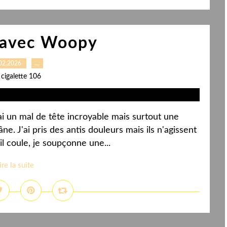
 avec Woopy
02.2026
…
 cigalette 106
'ai un mal de tête incroyable mais surtout une
e. J'ai pris des antis douleurs mais ils n'agissent
l coule, je soupçonne une...
ire la suite