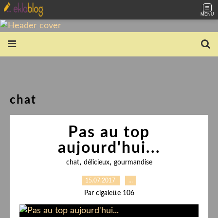
MENU
chat
Pas au top
aujourd'hui...
,
,
chat
délicieux
gourmandise
15.07.2017
…
Par cigalette 106