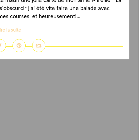
e matin une jolie carte de mon amie Mireille " La
s'obscurcir j'ai été vite faire une balade avec
mes courses, et heureusement!...
ire la suite