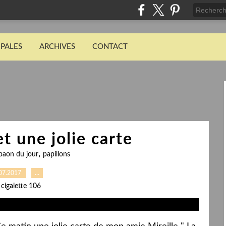
IPALES
ARCHIVES
CONTACT
t une jolie carte
,
paon du jour
papillons
07.2017
…
 cigalette 106