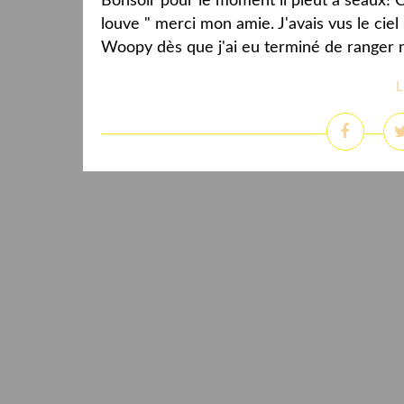
Bonsoir pour le moment il pleut à seaux! C
louve " merci mon amie. J'avais vus le ciel 
Woopy dès que j'ai eu terminé de ranger 
L