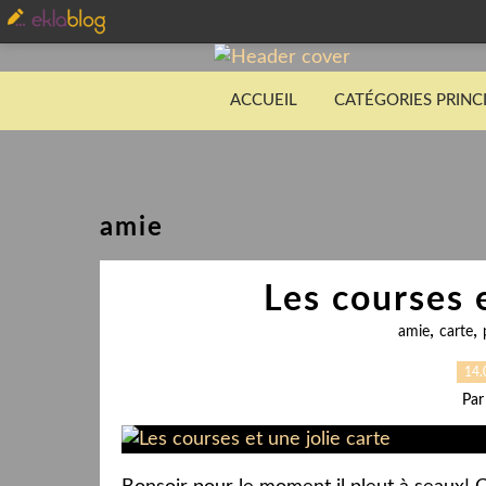
ACCUEIL
CATÉGORIES PRINC
amie
Les courses e
,
,
amie
carte
14.
Par