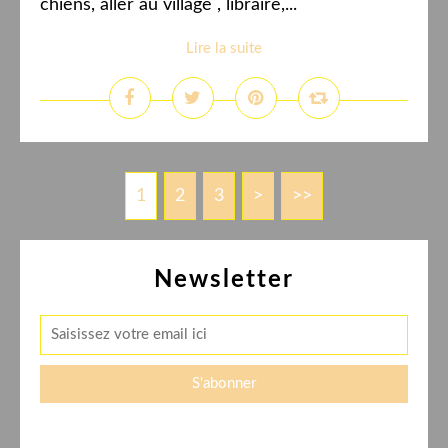
chiens, aller au village , libraire,...
Lire la suite
1
2
3
>
>>
Newsletter