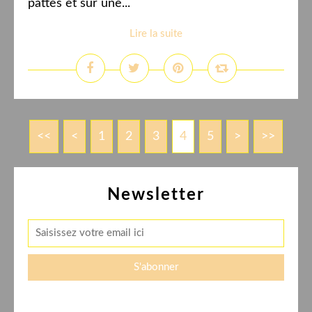
pattes et sur une...
Lire la suite
<<
<
1
2
3
4
5
>
>>
Newsletter