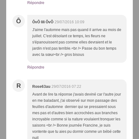
Répondre
Ô
ÔvÔ lili ÔvÔ
29/07/2016 10:09
J'aime l'automne mais pas quand il arrive au mois de
juillet. C'est désolant ce temps, les fleurs ne
s'épanouissent pas comme elles devraient et le
jardin n'est pas terrible.<br /> Passe du bon temps
avec ta sœur<br /> gros bisous
Répondre
R
Rose63au
29/07/2016 07:22
Avant de lire ta réponse j'avais deviné car l'autre jour
en me baladant, j'ai observé sur mon passage des
feuilles d'automne dernier qui se pressaient sous
mes pas et d'autres bien accrochées aux branches
incroyable comme si la nature voulaient tronquer les
saisons <br /> Bonne journée Francine, je suis
vontente que tu aies pu dormir comme un bébé cette
nuit