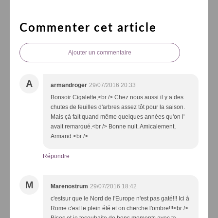
Commenter cet article
Ajouter un commentaire
A
armandroger
29/07/2016 20:33
Bonsoir Cigalette,<br /> Chez nous aussi il y a des
chutes de feuilles d'arbres assez tôt pour la saison.
Mais çà fait quand même quelques années qu'on l'
avait remarqué.<br /> Bonne nuit. Amicalement,
Armand.<br />
Répondre
M
Marenostrum
29/07/2016 18:42
c'estsur que le Nord de l'Europe n'est pas gaté!!! Ici à
Rome c'est le plein été et on cherche l'ombre!!!<br />
Bises et je tesouhaite de bons moments avec ta