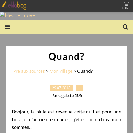
MENU
Quand?
Pré aux sources
>
Mon village
>
Quand?
29.07.2016
…
Par cigalette 106
Bonjour, la pluie est revenue cette nuit et pour une
fois je n'ai rien entendus, j'étais loin dans mon
sommeil...