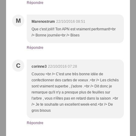
Répondre
M
Marenostrum
22/10/2016 08:51
Que c'est joli!! Ton APN est vraiment performant!<br
/> Bonne journée<br /> Bises
Répondre
C
corinne3
22/10/2016 07:28
Coucou <br /> C'est une très bonne idée de
confectionner des cartes de voeux .<br /> Les clichés
sont vraiment superbe , j'adore .<br /> Dit donc je
remarque qu'il n'y a presque plus de feuilles sur
l'arbre , vous n'êtes pas en retard dans la saison .<br
/> Je te souhaite un excellent week-end.<br /> De
gros bisous
Répondre