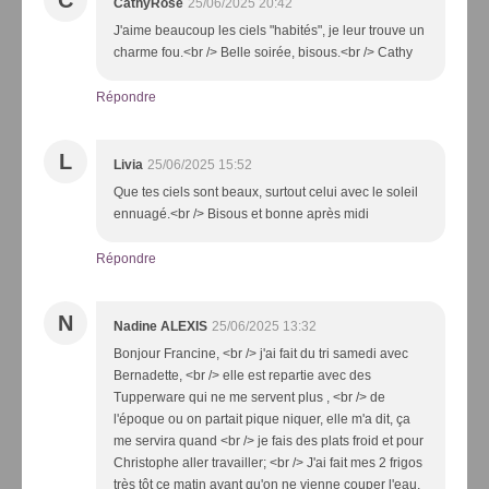
CathyRose
25/06/2025 20:42
J'aime beaucoup les ciels "habités", je leur trouve un
charme fou.<br /> Belle soirée, bisous.<br /> Cathy
Répondre
L
Livia
25/06/2025 15:52
Que tes ciels sont beaux, surtout celui avec le soleil
ennuagé.<br /> Bisous et bonne après midi
Répondre
N
Nadine ALEXIS
25/06/2025 13:32
Bonjour Francine, <br /> j'ai fait du tri samedi avec
Bernadette, <br /> elle est repartie avec des
Tupperware qui ne me servent plus , <br /> de
l'époque ou on partait pique niquer, elle m'a dit, ça
me servira quand <br /> je fais des plats froid et pour
Christophe aller travailler; <br /> J'ai fait mes 2 frigos
très tôt ce matin avant qu'on ne vienne couper l'eau,