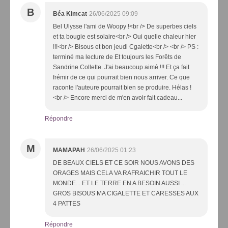
B
Béa Kimcat
26/06/2025 09:09
Bel Ulysse l'ami de Woopy !<br /> De superbes ciels
et ta bougie est solaire<br /> Oui quelle chaleur hier
!!!<br /> Bisous et bon jeudi Cgalette<br /> <br /> PS :
terminé ma lecture de Et toujours les Forêts de
Sandrine Collette. J'ai beaucoup aimé !!! Et ça fait
frémir de ce qui pourrait bien nous arriver. Ce que
raconte l'auteure pourrait bien se produire. Hélas !
<br /> Encore merci de m'en avoir fait cadeau...
Répondre
M
MAMAPAH
26/06/2025 01:23
DE BEAUX CIELS ET CE SOIR NOUS AVONS DES
ORAGES MAIS CELA VA RAFRAICHIR TOUT LE
MONDE... ET LE TERRE EN A BESOIN AUSSI ...
GROS BISOUS MA CIGALETTE ET CARESSES AUX
4 PATTES
Répondre