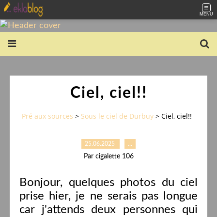
MENU
Ciel, ciel!!
Pré aux sources
>
Sous le ciel de Durbuy
>
Ciel, ciel!!
25.06.2025
…
Par cigalette 106
Bonjour, quelques photos du ciel
prise hier, je ne serais pas longue
car j'attends deux personnes qui