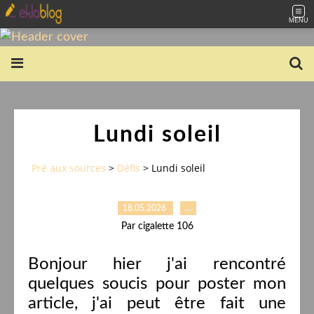
MENU
Lundi soleil
Pré aux sources
>
Défis
>
Lundi soleil
18.05.2026
…
Par cigalette 106
Bonjour hier j'ai rencontré
quelques soucis pour poster mon
article, j'ai peut être fait une