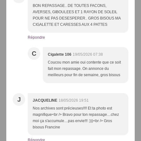
BON REPASSAGE.. DE TOUTES FACONS,
AVERSES, GIBOULEES ET 1 RAYON DE SOLEIL
POUR NE PAS DESESPERER.. GROS BISOUS MA
CIGALETTE ET CARESSES AUX 4 PATTES
Répondre
C
Cigalette 106
19/05/2026 07:38
Coucou mon amie oui contente que ce soit
fait mon repassage. On annonce du
meilleurs pour fin de semaine, gros bisous
J
JACQUELINE
18/05/2026 19:51
Nos archives sont précieuses!!!! Et ta photo est
magnifique<br /> Bravo pour ton repassage....chez
moi ça s'accumule....pas envie!!! :)))<br /> Gros
bisous Francine
Répondre