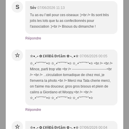
S
Sév
07/06/2026 11:13
Tu as eu l’œil pour ces oiseaux :)<br /> Ils sont très
jolis les lots que tu as confectionnés pour
l'association :)<br /> Bisous du dimanche !
Répondre
☆
☆●¸.• ✿ £¥ñĐå Đr€åm ✿ •.¸●☆
07/06/2026 00:05
✫¸.•°*”˜˜”*°•✫ ✫¸.•°*”˜˜”*°•✫ ✫¸.•°*”˜˜”*°•✫ <br /> <br />
Mince, parti trop vite <br /> ------------------------------<br
/> <br /> ...circulation tornadique de chez moi, je
t'enverra la photo.<br /> Merci ma Tata cherie merci,
on t'aime ma douceur, gros gros bisous et plein de
calins a Giordano et Woopy.<br /> <br />
✫¸.•°*”˜˜”*°•✫ ✫¸.•°*”˜˜”*°•✫ ✫¸.•°*”˜˜”*°•✫
Répondre
☆
☆●¸.• ✿ £¥ñĐå Đr€åm ✿ •.¸●☆
07/06/2026 00:04