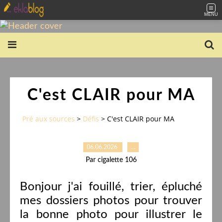
MENU
C'est CLAIR pour MA
Pré aux sources
>
Défis
>
C'est CLAIR pour MA
06.06.2026
…
Par cigalette 106
Bonjour j'ai fouillé, trier, épluché
mes dossiers photos pour trouver
la bonne photo pour illustrer le