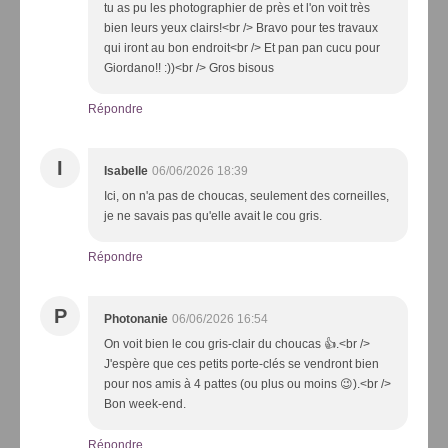
tu as pu les photographier de près et l'on voit très
bien leurs yeux clairs!<br /> Bravo pour tes travaux
qui iront au bon endroit<br /> Et pan pan cucu pour
Giordano!! :))<br /> Gros bisous
Répondre
I
Isabelle
06/06/2026 18:39
Ici, on n'a pas de choucas, seulement des corneilles,
je ne savais pas qu'elle avait le cou gris.
Répondre
P
Photonanie
06/06/2026 16:54
On voit bien le cou gris-clair du choucas 👍.<br />
J'espère que ces petits porte-clés se vendront bien
pour nos amis à 4 pattes (ou plus ou moins 😉).<br />
Bon week-end.
Répondre