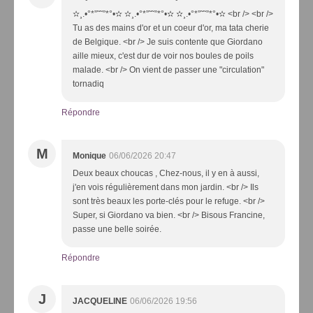
✫¸.•°*”˜˜”*°•✫ ✫¸.•°*”˜˜”*°•✫ ✫¸.•°*”˜˜”*°•✫ <br /> <br />
Tu as des mains d'or et un coeur d'or, ma tata cherie
de Belgique. <br /> Je suis contente que Giordano
aille mieux, c'est dur de voir nos boules de poils
malade. <br /> On vient de passer une "circulation"
tornadiq
Répondre
M
Monique
06/06/2026 20:47
Deux beaux choucas , Chez-nous, il y en à aussi,
j'en vois régulièrement dans mon jardin. <br /> Ils
sont très beaux les porte-clés pour le refuge. <br />
Super, si Giordano va bien. <br /> Bisous Francine,
passe une belle soirée.
Répondre
J
JACQUELINE
06/06/2026 19:56