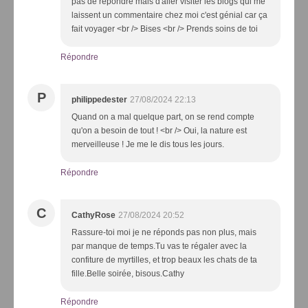
pas de répondre mais d'aller visiter les blogs qui me
laissent un commentaire chez moi c'est génial car ça
fait voyager <br /> Bises <br /> Prends soins de toi
Répondre
P
philippedester
27/08/2024 22:13
Quand on a mal quelque part, on se rend compte
qu'on a besoin de tout ! <br /> Oui, la nature est
merveilleuse ! Je me le dis tous les jours.
Répondre
C
CathyRose
27/08/2024 20:52
Rassure-toi moi je ne réponds pas non plus, mais
par manque de temps.Tu vas te régaler avec la
confiture de myrtilles, et trop beaux les chats de ta
fille.Belle soirée, bisous.Cathy
Répondre