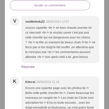
Ajouter un commentaire
V
vanillettedu22
28/08/2024 12:07
coucou cigalette <br /> eh bien chaude journée en
ce mercredi <br /> je voulais savoir c'est pas pas
cette chenille qui est dangereuse pour les chiens
? <br /> ta fille as vraiment de beaux chats !!!<br /> ne
force pas si ton doigt te fait souffrir ,on attendras que
tu n'est plus mal <br /> les commentaires peuvent
attendre <br /> bon aprés midi a toi ,gros bisous
Répondre
K
Kimcat
28/08/2024 11:10
Encore une superbe page avec tes photos<br />
Belle cette petite chenille<br /> J'aime beaucoup tes
moineaux en rangée<br /> Les chats de Cécile sont
adorables<br /> Et tu es toute excusée... avec ton
doigt emmailloté et douloureux, ce n'est guère facile