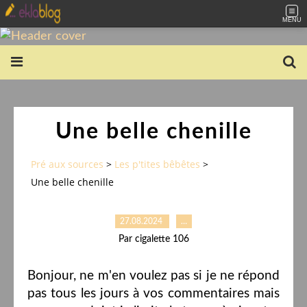
MENU
Une belle chenille
Pré aux sources
>
Les p'tites bêbêtes
>
Une belle chenille
27.08.2024
…
Par cigalette 106
Bonjour, ne m'en voulez pas si je ne répond
pas tous les jours à vos commentaires mais